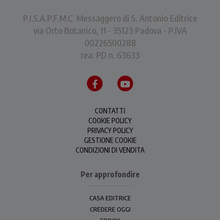
P.I.S.A.P.F.M.C. Messaggero di S. Antonio Editrice
via Orto Botanico, 11 - 35123 Padova - P.IVA
00226500288
rea: PD n. 63633
CONTATTI
COOKIE POLICY
PRIVACY POLICY
GESTIONE COOKIE
CONDIZIONI DI VENDITA
Per approfondire
CASA EDITRICE
CREDERE OGGI