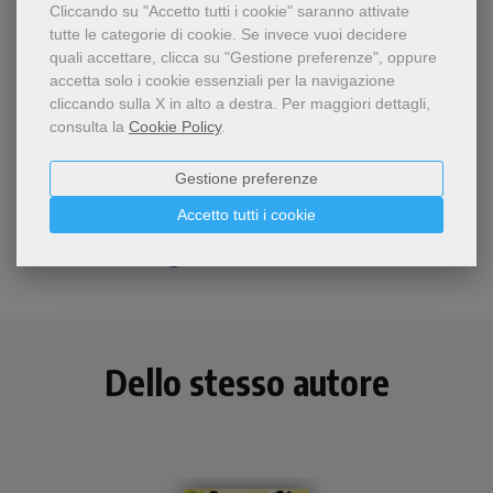
Cliccando su "Accetto tutti i cookie" saranno attivate
- 5%
tutte le categorie di cookie.
Se invece vuoi decidere
quali accettare, clicca su "Gestione preferenze", oppure
Una valida proposta di
accetta solo i cookie essenziali per la navigazione
Esodo (Capitoli 16-40)
lettura, interpretazione e
cliccando sulla X in alto a destra.
Per maggiori dettagli,
attualizzazione della
Antonio Nepi
consulta la
Cookie Policy
.
seconda parte del Libro
dell'Esodo (capitoli 16-40)
19,00 €
20,00 €
Gestione preferenze
Accetto tutti i cookie
Dello stesso autore