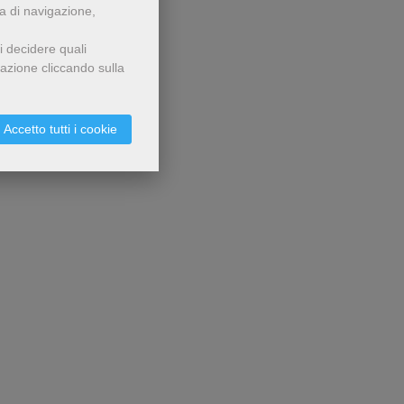
za di navigazione,
i decidere quali
gazione cliccando sulla
Accetto tutti i cookie