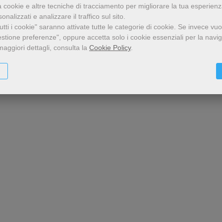
a cookie e altre tecniche di tracciamento per migliorare la tua esperien
nalizzati e analizzare il traffico sul sito.
tti i cookie" saranno attivate tutte le categorie di cookie.
Se invece vuo
estione preferenze", oppure accetta solo i cookie essenziali per la navi
maggiori dettagli, consulta la
Cookie Policy
.