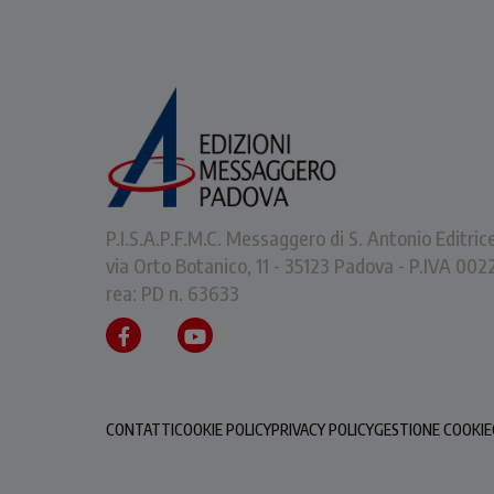
P.I.S.A.P.F.M.C. Messaggero di S. Antonio Editric
via Orto Botanico, 11 - 35123 Padova - P.IVA 0
rea: PD n. 63633
CONTATTI
COOKIE POLICY
PRIVACY POLICY
GESTIONE COOKIE