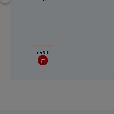
p
le
st
7,49 €