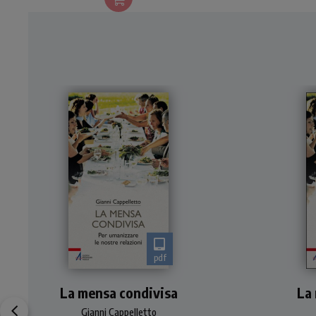
pdf
È importante cosa si
Seg
La mensa condivisa
mangia, come lo si mangia e
La
con chi
d
Gianni Cappelletto