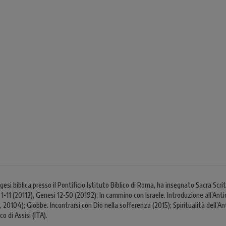
 biblica presso il Pontificio Istituto Biblico di Roma, ha insegnato Sacra Scrit
-11 (20113), Genesi 12-50 (20192); In cammino con Israele. Introduzione all’Antic
i, 20104); Giobbe. Incontrarsi con Dio nella sofferenza (2015); Spiritualità dell’
o di Assisi (ITA).