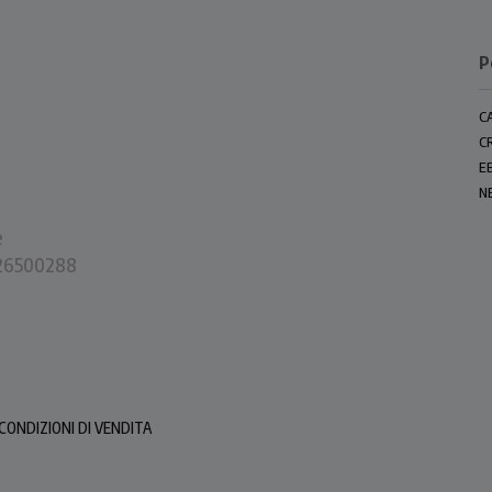
P
C
C
E
N
e
0226500288
CONDIZIONI DI VENDITA