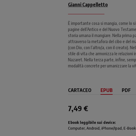
Gianni Cappelletto
È importante cosa si mangia, come lo si
pagine dell’Antico e del Nuovo Testament
storia umana il mangiare. Nella prima par
attraverso la metafora del cibo e del ma
(con Dio, con l’altro/a, con il creato). 
stile di vita che armonizza le relazioni
Nazaret. Nella terza parte, infine, semp
modalità concrete per umanizzare la vit
CARTACEO
EPUB
PDF
7,49 €
Ebook leggibile sui device:
Computer
, Android,
iPhone/Ipad
, E-Book