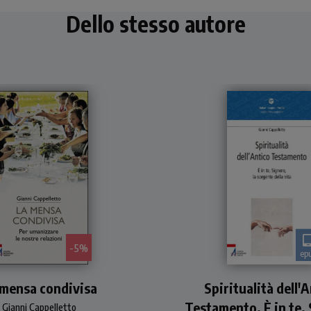
Dello stesso autore
- 5%
ep
uendo un percorso che si
Proposta di itinerari
 mensa condivisa
snoda tra le pagine
Spiritualità dell'
spirituale a partire da
all'Antico e del Nuovo
lettura e meditazio
Testamento. È in te,
Gianni Cappelletto