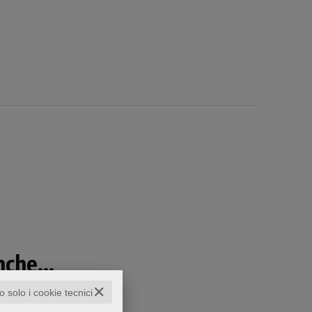
che...
✕
to solo i cookie tecnici