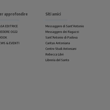
er approfondire
Siti amici
ASA EDITRICE
Messaggero di Sant'Antonio
REDERE OGGI
Messaggero dei Ragazzi
BOOK
Sant'Antonio di Padova
EWS & EVENTI
Caritas Antoniana
Centro Studi Antoniani
Rebecca Libri
Libreria del Santo