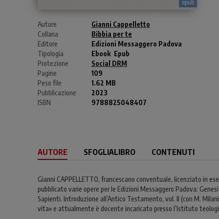
epub
Autore
Gianni Cappelletto
Collana
Bibbia per te
Editore
Edizioni Messaggero Padova
Tipologia
Ebook
Epub
Protezione
Social DRM
Pagine
109
Peso file
1.62 MB
Pubblicazione
2023
ISBN
9788825048407
AUTORE
SFOGLIALIBRO
CONTENUTI
Gianni CAPPELLETTO, francescano conventuale, licenziato in esegesi
pubblicato varie opere per le Edizioni Messaggero Padova: Genesi 1
Sapienti. Introduzione all’Antico Testamento, vol. II (con M. Milan
vita» e attualmente è docente incaricato presso l’Istituto teologic