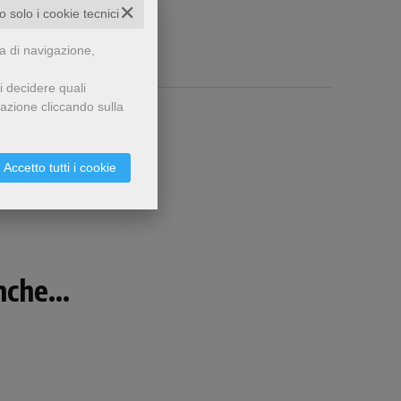
✕
to solo i cookie tecnici
za di navigazione,
i decidere quali
gazione cliccando sulla
Accetto tutti i cookie
che...