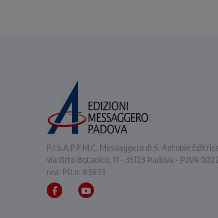
P.I.S.A.P.F.M.C. Messaggero di S. Antonio Editric
via Orto Botanico, 11 - 35123 Padova - P.IVA 0
rea: PD n. 63633