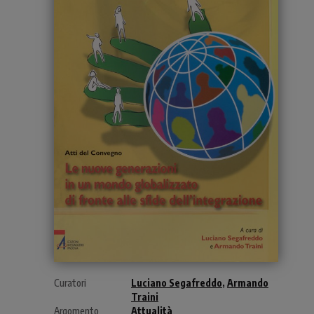
Curatori
Luciano Segafreddo
,
Armando
Traini
Argomento
Attualità