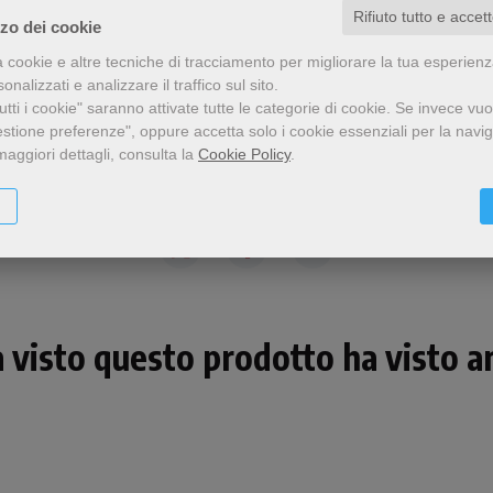
Rifiuto tutto e accet
zzo dei cookie
a cookie e altre tecniche di tracciamento per migliorare la tua esperien
nalizzati e analizzare il traffico sul sito.
tti i cookie" saranno attivate tutte le categorie di cookie.
Se invece vuo
estione preferenze", oppure accetta solo i cookie essenziali per la navi
maggiori dettagli, consulta la
Cookie Policy
.
Condividi
a visto questo prodotto ha visto an