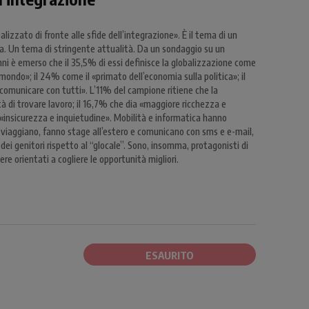
izzato di fronte alle sfide dell’integrazione». È il tema di un
. Un tema di stringente attualità. Da un sondaggio su un
nni è emerso che il 35,5% di essi definisce la globalizzazione come
l mondo»; il 24% come il «primato dell’economia sulla politica»; il
comunicare con tutti». L’11% del campione ritiene che la
tà di trovare lavoro; il 16,7% che dia «maggiore ricchezza e
«insicurezza e inquietudine». Mobilità e informatica hanno
he viaggiano, fanno stage all’estero e comunicano con sms e e-mail,
dei genitori rispetto al “glocale”. Sono, insomma, protagonisti di
e orientati a cogliere le opportunità migliori.
ESAURITO