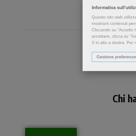
Informativa sull'utili
Questo sito web utilizz
mostrarti contenuti perso
Cliccando su "Accetto tu
accettare, clicca su "G
X in alto a destra.
Per 
Gestione preferenze
Chi h