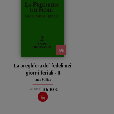
- 5%
Uno strumento liturgico-
La preghiera dei fedeli nei
pastorale, aggiornato e
rivisto da una comunità
giorni feriali - II
monastica, per incoraggiare
e suggerire la preghiera dei
Luca Fallica
fedeli.
36,10 €
38,00 €