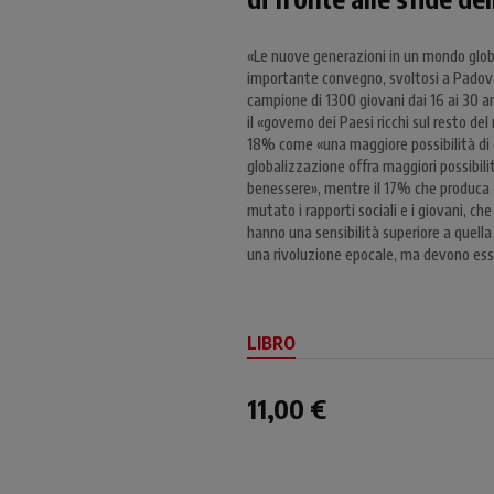
«Le nuove generazioni in un mondo global
importante convegno, svoltosi a Padova
campione di 1300 giovani dai 16 ai 30 a
il «governo dei Paesi ricchi sul resto de
18% come «una maggiore possibilità di 
globalizzazione offra maggiori possibili
benessere», mentre il 17% che produca 
mutato i rapporti sociali e i giovani, c
hanno una sensibilità superiore a quella 
una rivoluzione epocale, ma devono esser
LIBRO
11,00 €