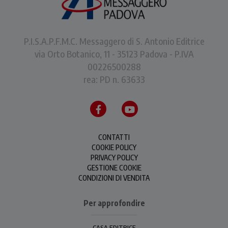
P.I.S.A.P.F.M.C. Messaggero di S. Antonio Editrice
via Orto Botanico, 11 - 35123 Padova - P.IVA
00226500288
rea: PD n. 63633
CONTATTI
COOKIE POLICY
PRIVACY POLICY
GESTIONE COOKIE
CONDIZIONI DI VENDITA
Per approfondire
CASA EDITRICE