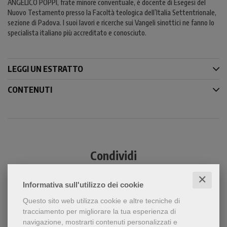
ANGELICO POPPI, frate minore conventuale, è docente di Esegesi del
Nuovo Testamento presso la Facoltà teologica dell’Italia Settentrionale,
sezione di Padova. I suoi lavori e ricerche sui Vangeli sinottici ne fanno lo
specialista italiano più accreditato e conosciuto.
LEGGI UN ESTRATTO
CONTENUTI
Condividi
✕
Informativa sull'utilizzo dei cookie
Questo sito web utilizza cookie e altre tecniche di
tracciamento per migliorare la tua esperienza di
navigazione, mostrarti contenuti personalizzati e