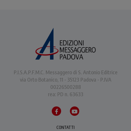
P.I.S.A.P.F.M.C. Messaggero di S. Antonio Editrice
via Orto Botanico, 11 - 35123 Padova - P.IVA
00226500288
rea: PD n. 63633
CONTATTI