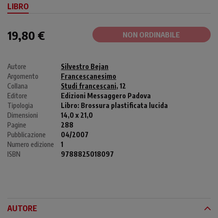
LIBRO
19,80 €
NON ORDINABILE
Autore
Silvestro Bejan
Argomento
Francescanesimo
Collana
Studi francescani
, 12
Editore
Edizioni Messaggero Padova
Tipologia
Libro:
Brossura plastificata lucida
Dimensioni
14,0 x 21,0
Pagine
288
Pubblicazione
04/2007
Numero edizione
1
ISBN
9788825018097
AUTORE