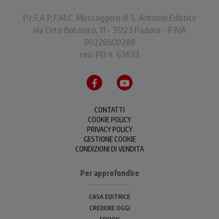
P.I.S.A.P.F.M.C. Messaggero di S. Antonio Editrice
via Orto Botanico, 11 - 35123 Padova - P.IVA
00226500288
rea: PD n. 63633
CONTATTI
COOKIE POLICY
PRIVACY POLICY
GESTIONE COOKIE
CONDIZIONI DI VENDITA
Per approfondire
CASA EDITRICE
CREDERE OGGI
EBOOK