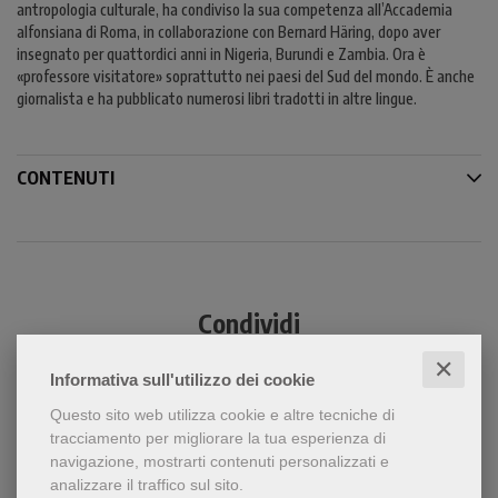
antropologia culturale, ha condiviso la sua competenza all’Accademia
alfonsiana di Roma, in collaborazione con Bernard Häring, dopo aver
insegnato per quattordici anni in Nigeria, Burundi e Zambia. Ora è
«professore visitatore» soprattutto nei paesi del Sud del mondo. È anche
giornalista e ha pubblicato numerosi libri tradotti in altre lingue.
CONTENUTI
Condividi
✕
Informativa sull'utilizzo dei cookie
Questo sito web utilizza cookie e altre tecniche di
tracciamento per migliorare la tua esperienza di
navigazione, mostrarti contenuti personalizzati e
analizzare il traffico sul sito.