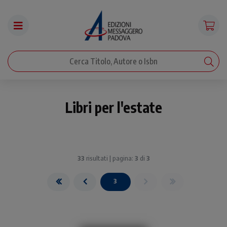
Libri per l'estate
33
risultati | pagina:
3
di
3
3