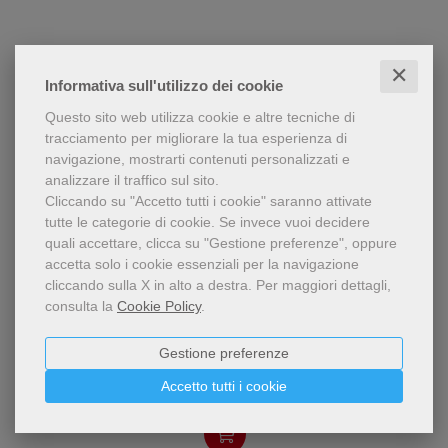
✕
Informativa sull'utilizzo dei cookie
Questo sito web utilizza cookie e altre tecniche di
tracciamento per migliorare la tua esperienza di
navigazione, mostrarti contenuti personalizzati e
analizzare il traffico sul sito.
Cliccando su "Accetto tutti i cookie" saranno attivate
tutte le categorie di cookie.
Se invece vuoi decidere
quali accettare, clicca su "Gestione preferenze", oppure
accetta solo i cookie essenziali per la navigazione
- 5%
cliccando sulla X in alto a destra.
Per maggiori dettagli,
consulta la
Cookie Policy
.
Singolare biografia o meglio
Oltre il visibile
testimonianza di una vita
che ha cercato il senso
Gianlorenzo Casini
Gestione preferenze
dell'esistenza
Accetto tutti i cookie
9,98 €
confrontandosi con la Bibbia
10,50 €
e continua a camminare per
il suo sorprendente viaggio.