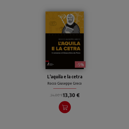
- 5%
Biografia romanzata
L'aquila e la cetra
dell'abate Gioacchino da
Fiore attraverso una
Rocco Giuseppe Greco
rivisitazione delle sue opere
13,30 €
più importanti.
14,00 €