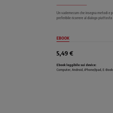
Un vademecum che insegna metodi e prat
preferibile ricorrere al dialogo piuttosto 
EBOOK
5,49 €
Ebook leggibile sui device:
Computer
, Android,
iPhone/Ipad
, E-Book