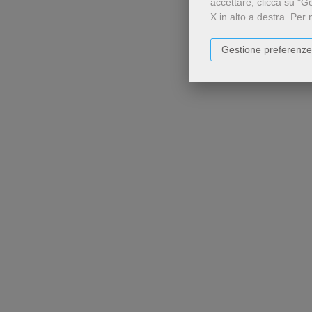
accettare, clicca su "G
X in alto a destra.
Per 
Gestione preferenze