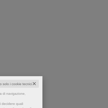
✕
to solo i cookie tecnici
za di navigazione,
i decidere quali