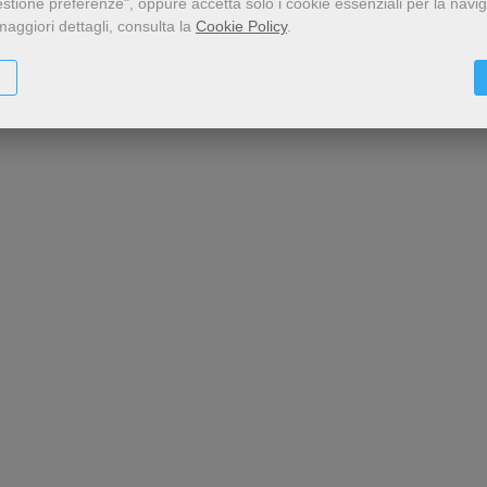
estione preferenze", oppure accetta solo i cookie essenziali per la navi
maggiori dettagli, consulta la
Cookie Policy
.