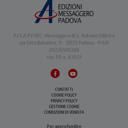
P.I.S.A.P.F.M.C. Messaggero di S. Antonio Editrice
via Orto Botanico, 11 - 35123 Padova - P.IVA
00226500288
rea: PD n. 63633
CONTATTI
COOKIE POLICY
PRIVACY POLICY
GESTIONE COOKIE
CONDIZIONI DI VENDITA
Per approfondire