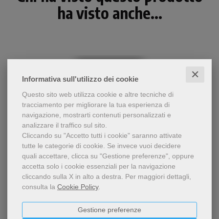
ha visto anche...
✕
Informativa sull'utilizzo dei cookie
Questo sito web utilizza cookie e altre tecniche di
tracciamento per migliorare la tua esperienza di
navigazione, mostrarti contenuti personalizzati e
analizzare il traffico sul sito.
Cliccando su "Accetto tutti i cookie" saranno attivate
tutte le categorie di cookie.
Se invece vuoi decidere
- 5%
quali accettare, clicca su "Gestione preferenze", oppure
A chi pretende di tutelare
accetta solo i cookie essenziali per la navigazione
l'«Occidente cristiano»
Pater pauperum
cliccando sulla X in alto a destra.
Per maggiori dettagli,
combattendo il diverso e il
Marco Bartoli
consulta la
Cookie Policy
.
povero e quindi la più
cristiana delle virtù, la
Gestione preferenze
carità, occorre rispondere
14,25 €
15,00 €