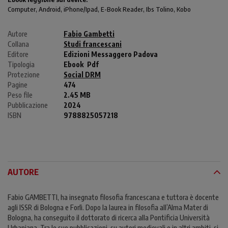
Computer
, Android,
iPhone/Ipad
, E-Book Reader, Ibs Tolino, Kobo
Autore
Fabio Gambetti
Collana
Studi francescani
Editore
Edizioni Messaggero Padova
Tipologia
Ebook
Pdf
Protezione
Social DRM
Pagine
474
Peso file
2.45 MB
Pubblicazione
2024
ISBN
9788825057218
AUTORE
Fabio GAMBETTI, ha insegnato filosofia francescana e tuttora è docente
agli ISSR di Bologna e Forlì. Dopo la laurea in filosofia all’Alma Mater di
Bologna, ha conseguito il dottorato di ricerca alla Pontificia Università
Urbaniana. Tra le sue pubblicazioni, su autori medievali e in altri ambiti, si