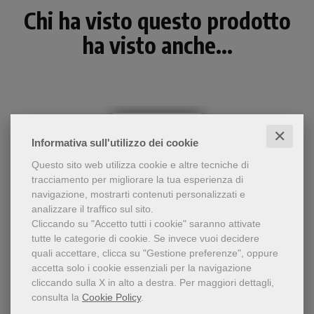
Chi ha visto questo prodotto
ha visto anche...
✕
Informativa sull'utilizzo dei cookie
Questo sito web utilizza cookie e altre tecniche di
tracciamento per migliorare la tua esperienza di
navigazione, mostrarti contenuti personalizzati e
analizzare il traffico sul sito.
Cliccando su "Accetto tutti i cookie" saranno attivate
tutte le categorie di cookie.
Se invece vuoi decidere
- 5%
quali accettare, clicca su "Gestione preferenze", oppure
L'autore interpreta
accetta solo i cookie essenziali per la navigazione
Greccio e i frutti della notte oscura di san Francesco
l'esperienza di Greccio come
cliccando sulla X in alto a destra.
Per maggiori dettagli,
il momento in cui Francesco
Zdzisław Józef Kijas
consulta la
Cookie Policy
.
supera la crisi. Così può