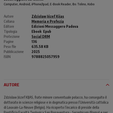
Computer
, Android,
iPhone/Ipad
, E-Book Reader, Ibs Tolino, Kobo
Autore
Zdzisław Józef Kijas
Collana
Memoria e Profezia
Editore
Edizioni Messaggero Padova
Tipologia
Ebook
Epub
Protezione
Social DRM
Pagine
136
Peso file
635.58 KB
Pubblicazione
2025
ISBN
9788825057959
AUTORE
Zdzisław Józef KIJAS, frate minore conventuale polacco, ha conseguito il
dottorato in scienze religiose e in dogmatica presso l’Università cattolica
di Louvain-La-Neuve (Belgio). Ha ricoperto l’incarico di preside della
Pontificia Facoltà Teologica San Bonaventura - Seraphicum (Roma) e per