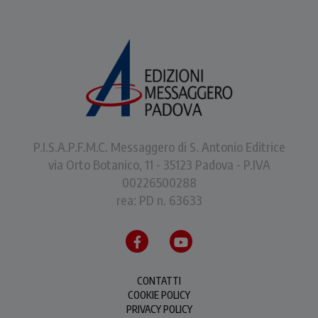
P.I.S.A.P.F.M.C. Messaggero di S. Antonio Editrice
via Orto Botanico, 11 - 35123 Padova - P.IVA
00226500288
rea: PD n. 63633
CONTATTI
COOKIE POLICY
PRIVACY POLICY