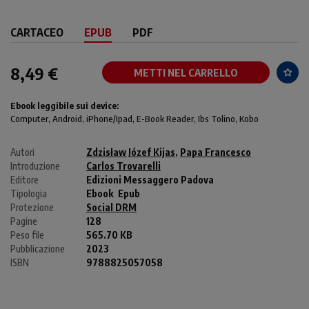
CARTACEO
EPUB
PDF
8,49 €
METTI NEL CARRELLO
Ebook leggibile sui device:
Computer
, Android,
iPhone/Ipad
, E-Book Reader, Ibs Tolino, Kobo
Autori
Zdzisław Józef Kijas
,
Papa Francesco
Introduzione
Carlos Trovarelli
Editore
Edizioni Messaggero Padova
Tipologia
Ebook
Epub
Protezione
Social DRM
Pagine
128
Peso file
565.70 KB
Pubblicazione
2023
ISBN
9788825057058