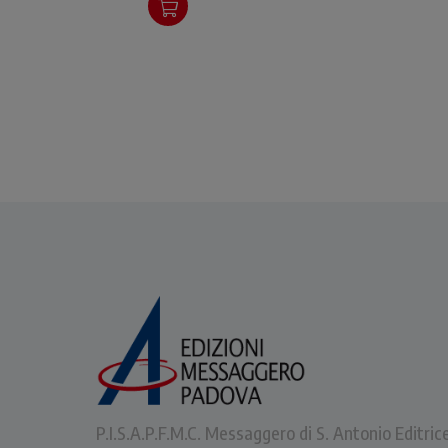
P.I.S.A.P.F.M.C. Messaggero di S. Antonio Editric