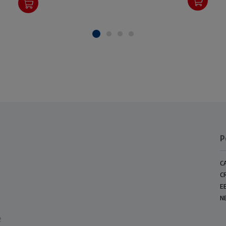
P
C
C
E
N
e