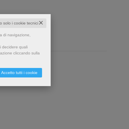
✕
to solo i cookie tecnici
za di navigazione,
i decidere quali
gazione cliccando sulla
Accetto tutti i cookie