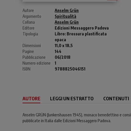
Autore
Anselm Grün
Argomento
Spiritualità
Collana
Anselm Grün
Editore
Edizioni Messaggero Padova
Tipologia
Libro:
Brossura plastificata
opaca
Dimensioni
11,0 x 18,5
Pagine
144
Pubblicazione
06/2018
Numero edizione
1
ISBN
9788825046151
AUTORE
LEGGI UN ESTRATTO
CONTENUTI
Anselm GRÜN (Junkershausen 1945), monaco benedettino e consiglier
pubblicate in Italia dalle Edizioni Messaggero Padova.