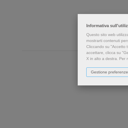
Informativa sull'utili
Questo sito web utilizz
mostrarti contenuti perso
Cliccando su "Accetto tu
accettare, clicca su "G
X in alto a destra.
Per 
Gestione preferenze