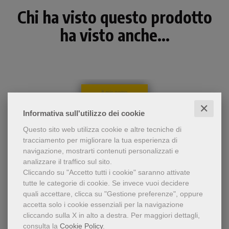
Chi ha visto questo prodotto
ha visto anche...
✕
Informativa sull'utilizzo dei cookie
Questo sito web utilizza cookie e altre tecniche di
tracciamento per migliorare la tua esperienza di
navigazione, mostrarti contenuti personalizzati e
analizzare il traffico sul sito.
Cliccando su "Accetto tutti i cookie" saranno attivate
- 5%
tutte le categorie di cookie.
Se invece vuoi decidere
Il significato del nome, i
quali accettare, clicca su "Gestione preferenze", oppure
patroni più noti e
Elena
accetta solo i cookie essenziali per la navigazione
importanti con quel nome, i
Clemente Fillarini
cliccando sulla X in alto a destra.
Per maggiori dettagli,
,
personaggi celebri/illustri e
Piero Lazzarin
consulta la
Cookie Policy
.