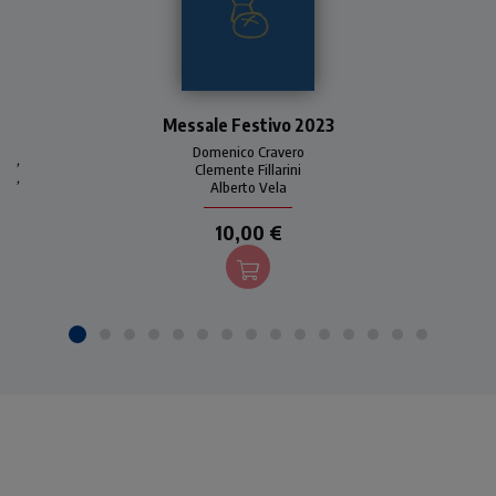
Uno strumento pratico e
Messale Festivo 2023
immediato per seguire la
liturgia eucaristica festiva
Domenico Cravero
,
per tutto l'anno 2023. Con
Clemente Fillarini
,
Alberto Vela
introduzioni, commenti e
preghiere di Domenico
10,00 €
Cravero.