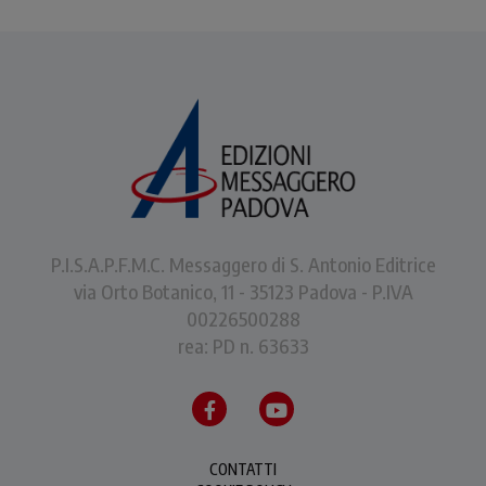
P.I.S.A.P.F.M.C. Messaggero di S. Antonio Editrice
via Orto Botanico, 11 - 35123 Padova - P.IVA
00226500288
rea: PD n. 63633
CONTATTI