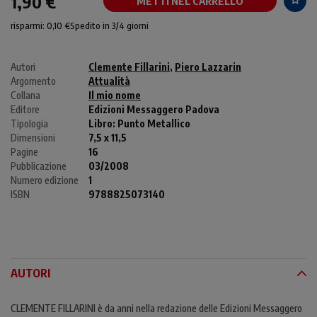
1,90 €
METTI NEL CARRELLO
risparmi: 0,10 €
Spedito in 3/4 giorni
Autori
Clemente Fillarini
,
Piero Lazzarin
Argomento
Attualità
Collana
Il mio nome
Editore
Edizioni Messaggero Padova
Tipologia
Libro:
Punto Metallico
Dimensioni
7,5 x 11,5
Pagine
16
Pubblicazione
03/2008
Numero edizione
1
ISBN
9788825073140
AUTORI
CLEMENTE FILLARINI è da anni nella redazione delle Edizioni Messaggero