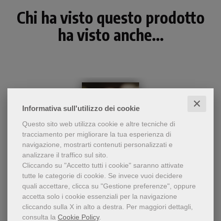
Chi ha visto questo prodotto
ha visto anche...
✕
Informativa sull'utilizzo dei cookie
Questo sito web utilizza cookie e altre tecniche di
tracciamento per migliorare la tua esperienza di
navigazione, mostrarti contenuti personalizzati e
analizzare il traffico sul sito.
Cliccando su "Accetto tutti i cookie" saranno attivate
- 5%
tutte le categorie di cookie.
Se invece vuoi decidere
Sussidio semplice e adatto
quali accettare, clicca su "Gestione preferenze", oppure
La Vita nella Parola La Parola nella Vita
a tutti per una conoscenza
accetta solo i cookie essenziali per la navigazione
di base della Bibbia
cliccando sulla X in alto a destra.
Per maggiori dettagli,
Feliciano Innocente
preparato in occasione della
consulta la
Cookie Policy
.