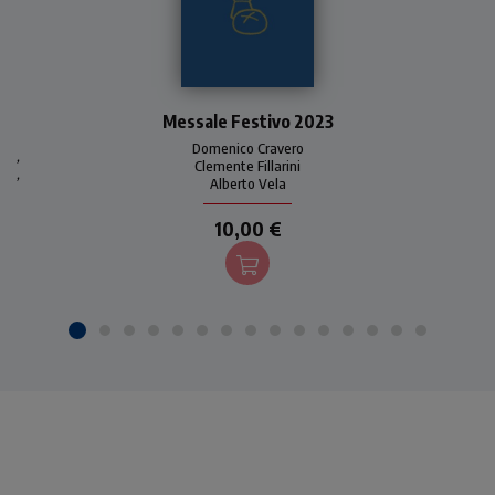
Uno strumento pratico e
Messale Festivo 2023
immediato per seguire la
liturgia eucaristica festiva
Domenico Cravero
,
per tutto l'anno 2023. Con
Clemente Fillarini
,
Alberto Vela
introduzioni, commenti e
preghiere di Domenico
10,00 €
Cravero.