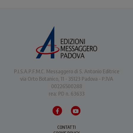
P.I.S.A.P.F.M.C. Messaggero di S. Antonio Editrice
via Orto Botanico, 11 - 35123 Padova - P.IVA
00226500288
rea: PD n. 63633
CONTATTI