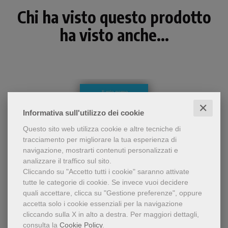
Chi ha visto questo prodotto
ha visto anche...
✕
Informativa sull'utilizzo dei cookie
Questo sito web utilizza cookie e altre tecniche di
tracciamento per migliorare la tua esperienza di
navigazione, mostrarti contenuti personalizzati e
analizzare il traffico sul sito.
Cliccando su "Accetto tutti i cookie" saranno attivate
- 5%
tutte le categorie di cookie.
Se invece vuoi decidere
Il significato del nome, i
quali accettare, clicca su "Gestione preferenze", oppure
patroni più noti e
Maria
accetta solo i cookie essenziali per la navigazione
importanti con quel nome, i
Clemente Fillarini
cliccando sulla X in alto a destra.
Per maggiori dettagli,
,
personaggi celebri/illustri e
Piero Lazzarin
consulta la
Cookie Policy
.