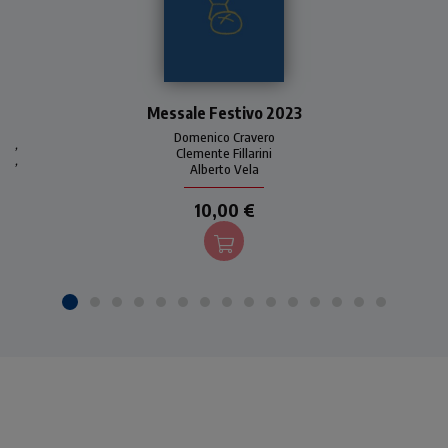
Uno strumento pratico e
Messale Festivo 2023
immediato per seguire la
liturgia eucaristica festiva
Domenico Cravero
,
per tutto l'anno 2023. Con
Clemente Fillarini
,
Alberto Vela
introduzioni, commenti e
preghiere di Domenico
10,00 €
Cravero.