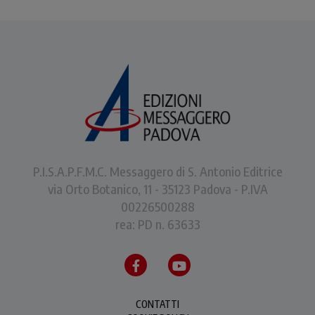
P.I.S.A.P.F.M.C. Messaggero di S. Antonio Editrice
via Orto Botanico, 11 - 35123 Padova - P.IVA
00226500288
rea: PD n. 63633
CONTATTI