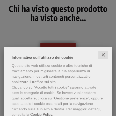
Chi ha visto questo prodotto
ha visto anche...
✕
Informativa sull'utilizzo dei cookie
Questo sito web utilizza cookie e altre tecniche di
tracciamento per migliorare la tua esperienza di
navigazione, mostrarti contenuti personalizzati e
analizzare il traffico sul sito.
Cliccando su "Accetto tutti i cookie" saranno attivate
tutte le categorie di cookie.
Se invece vuoi decidere
V edizione tascabile de Gli
quali accettare, clicca su "Gestione preferenze", oppure
Gli scritti di Francesco e Chiara d'Assisi
Scritti di Francesco e Chiara
accetta solo i cookie essenziali per la navigazione
d'Assisi con traduzioni
cliccando sulla X in alto a destra.
Per maggiori dettagli,
aggiornate, nuovi testi
consulta la
Cookie Policy
.