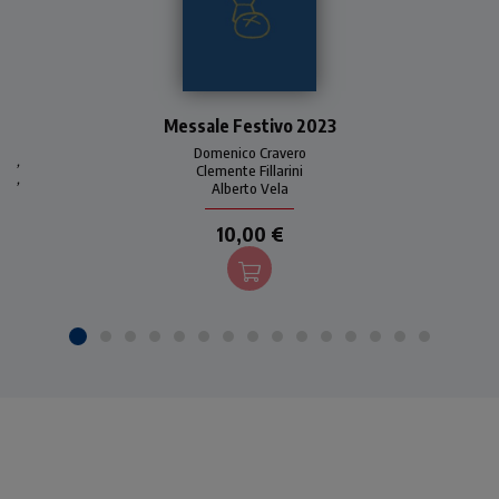
Uno strumento pratico e
Messale Festivo 2023
immediato per seguire la
liturgia eucaristica festiva
Domenico Cravero
,
per tutto l'anno 2023. Con
Clemente Fillarini
,
Alberto Vela
introduzioni, commenti e
preghiere di Domenico
10,00 €
Cravero.