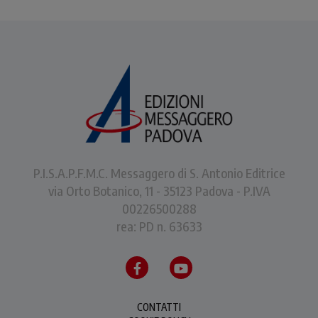
P.I.S.A.P.F.M.C. Messaggero di S. Antonio Editrice
via Orto Botanico, 11 - 35123 Padova - P.IVA
00226500288
rea: PD n. 63633
CONTATTI