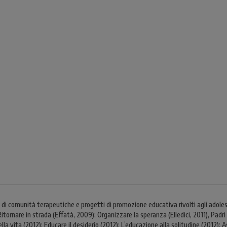
comunità terapeutiche e progetti di promozione educativa rivolti agli adolesce
Ritornare in strada (Effatà, 2009); Organizzare la speranza (Elledici, 2011), Pad
ella vita (2012); Educare il desiderio (2012); L’educazione alla solitudine (2012); 