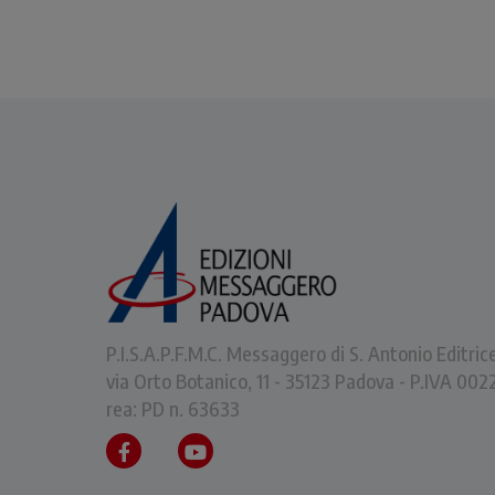
P.I.S.A.P.F.M.C. Messaggero di S. Antonio Editric
via Orto Botanico, 11 - 35123 Padova - P.IVA 0
rea: PD n. 63633