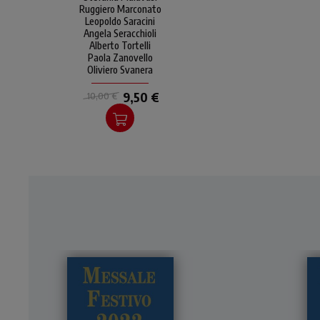
Ruggiero Marconato
per congiungersi al divino
Leopoldo Saracini
che è dentro di lui.
Angela Seracchioli
Alberto Tortelli
Paola Zanovello
Oliviero Svanera
9,50 €
10,00 €