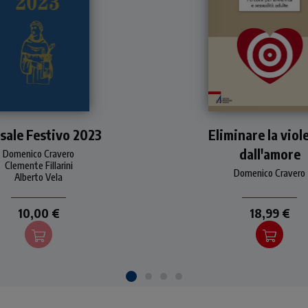
o strumento pratico e
Siamo ancora capaci 
sale Festivo 2023
mediato per seguire la
Eliminare la viol
amare? La parola più b
urgia eucaristica festiva
che ci piace sentire,
dall'amore
Domenico Cravero
 tutto l'anno 2023. Con
“amore”, oggi non si sa
Clemente Fillarini
troduzioni, commenti e
che cosa precisamente 
Domenico Cravero
Alberto Vela
reghiere di Domenico
Cravero.
10,00 €
18,99 €