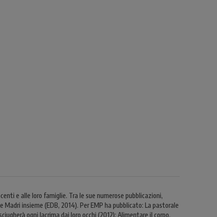
nti e alle loro famiglie. Tra le sue numerose pubblicazioni,
ri e Madri insieme (EDB, 2014). Per EMP ha pubblicato: La pastorale
Asciugherà ogni lacrima dai loro occhi (2012); Alimentare il corpo,