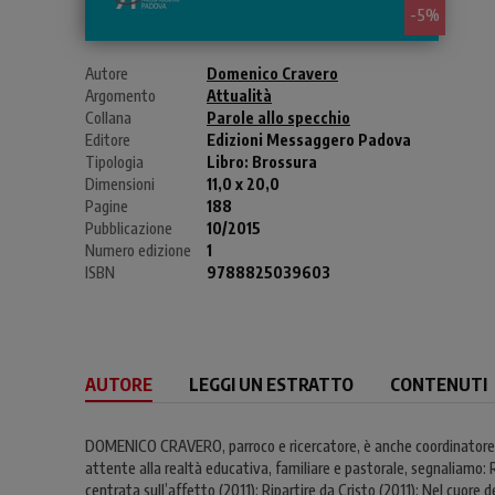
- 5%
Autore
Domenico Cravero
Argomento
Attualità
Collana
Parole allo specchio
Editore
Edizioni Messaggero Padova
Tipologia
Libro:
Brossura
Dimensioni
11,0 x 20,0
Pagine
188
Pubblicazione
10/2015
Numero edizione
1
ISBN
9788825039603
AUTORE
LEGGI UN ESTRATTO
CONTENUTI
DOMENICO CRAVERO, parroco e ricercatore, è anche coordinatore di 
attente alla realtà educativa, familiare e pastorale, segnaliamo: 
centrata sull’affetto (2011); Ripartire da Cristo (2011); Nel cuore d