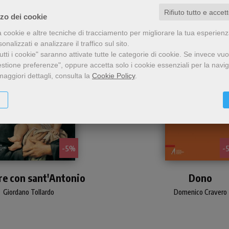
Rifiuto tutto e accet
zzo dei cookie
a cookie e altre tecniche di tracciamento per migliorare la tua esperien
nalizzati e analizzare il traffico sul sito.
tti i cookie" saranno attivate tutte le categorie di cookie.
Se invece vuo
estione preferenze", oppure accetta solo i cookie essenziali per la navi
maggiori dettagli, consulta la
Cookie Policy
.
- 5%
-
raccolta delle preghiere
Alla riscoperta del dono:
re con sant'Antonio
oniane più conosciute e
ricerca delle tracce c
Dono
ecitate dai devoti del
annunciano una svol
Giordano Tollardo
Domenico Cravero
Santo: dal Si quaeris
affettiva nella conduz
iracula alla Preghiera
della nostra società
dell'autista.