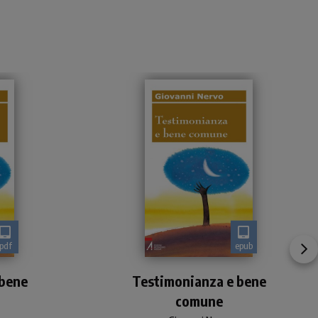
pdf
epub
ale
Il testamento spirtituale
 bene
itas
Testimonianza e bene
del fondatore della Caritas
Italiana
comune