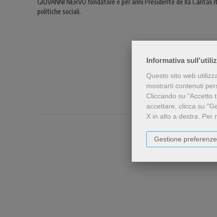
GIOVANNI NERVO fondatore e per anni Presidente de lla Caritas ita
politiche sociali.
Informativa sull'utili
Questo sito web utilizz
mostrarti contenuti perso
Cliccando su "Accetto tu
accettare, clicca su "G
X in alto a destra.
Per 
Gestione preferenze