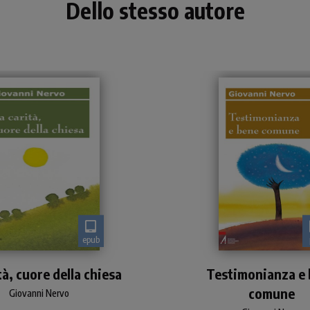
Dello stesso autore
epub
approfondita analisi sul
Il testamento spirtitu
tà, cuore della chiesa
ma della carità, con lo
Testimonianza e
del fondatore della Car
le che contraddistingue
Italiana
comune
Giovanni Nervo
l'autore