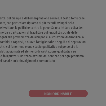
tà, del disagio e dell’emarginazione sociale. Il testo fornisce le
era, con particolare riguardo ai più recenti sviluppi della
nel welfare, le politiche contro la povertà, una lettura etica dei
oltre su situazioni di fragilità e vulnerabilità sociale delle
egati alla provenienza da altri paesi, a situazioni di disabilità, a
i bambini e ragazzi, a nuove famiglie nate a seguito di separazioni
tistici sul fenomeno e uno studio qualitativo sui percorsi e le
 dati aggiornati ed elementi di valutazione qualitativa su
e fa il punto sullo stato attuale dei servizi e per ogni problema
i basate sul coinvolgimento comunitario.
NON ORDINABILE