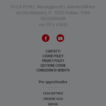
P.I.S.A.P.F.M.C. Messaggero di S. Antonio Editrice
via Orto Botanico, 11 - 35123 Padova - P.IVA
00226500288
rea: PD n. 63633
CONTATTI
COOKIE POLICY
PRIVACY POLICY
GESTIONE COOKIE
CONDIZIONI DI VENDITA
Per approfondire
CASA EDITRICE
CREDERE OGGI
EBOOK