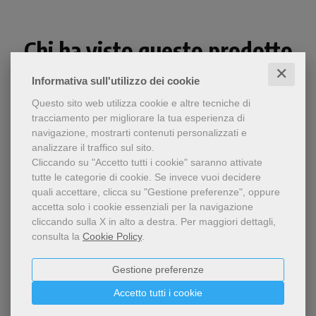
Chi ha visto questo prodotto
ha visto anche...
✕
Informativa sull'utilizzo dei cookie
Questo sito web utilizza cookie e altre tecniche di
tracciamento per migliorare la tua esperienza di
navigazione, mostrarti contenuti personalizzati e
analizzare il traffico sul sito.
Cliccando su "Accetto tutti i cookie" saranno attivate
tutte le categorie di cookie.
Se invece vuoi decidere
quali accettare, clicca su "Gestione preferenze", oppure
accetta solo i cookie essenziali per la navigazione
cliccando sulla X in alto a destra.
Per maggiori dettagli,
consulta la
Cookie Policy
.
Gestione preferenze
Nell'opera confluiscono i
Accetto tutti i cookie
Nel nome di san Francesco
risultati migliori delle più