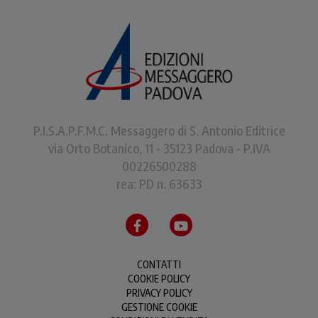
P.I.S.A.P.F.M.C. Messaggero di S. Antonio Editrice
via Orto Botanico, 11 - 35123 Padova - P.IVA
00226500288
rea: PD n. 63633
CONTATTI
COOKIE POLICY
PRIVACY POLICY
GESTIONE COOKIE