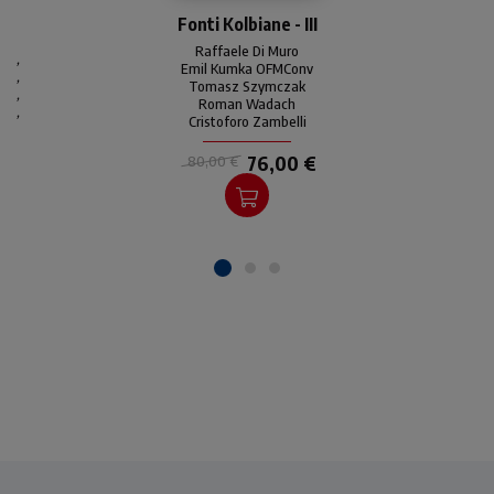
Il pensiero di Massimiliano
Fonti Kolbiane - III
Kolbe sulla base degli
argomenti da lui trattati
Raffaele Di Muro
,
nelle conferenze orali o da
Emil Kumka OFMConv
,
Tomasz Szymczak
lui dettate ai frati. Inoltre,
,
Roman Wadach
le testimonianze di chi lo ha
,
Cristoforo Zambelli
conosciuto direttamente.
76,00 €
80,00 €