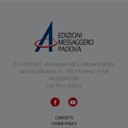
P.I.S.A.P.F.M.C. Messaggero di S. Antonio Editrice
via Orto Botanico, 11 - 35123 Padova - P.IVA
00226500288
rea: PD n. 63633
CONTATTI
COOKIE POLICY