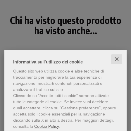
Chi ha visto questo prodotto
ha visto anche...
✕
Informativa sull'utilizzo dei cookie
Questo sito web utilizza cookie e altre tecniche di
tracciamento per migliorare la tua esperienza di
navigazione, mostrarti contenuti personalizzati e
analizzare il traffico sul sito.
Cliccando su "Accetto tutti i cookie" saranno attivate
tutte le categorie di cookie.
Se invece vuoi decidere
quali accettare, clicca su "Gestione preferenze", oppure
- 5%
accetta solo i cookie essenziali per la navigazione
Il presente lavoro è la
cliccando sulla X in alto a destra.
Per maggiori dettagli,
I Padri del deserto tra i francescani
sintesi di un'indagine
consulta la
Cookie Policy
.