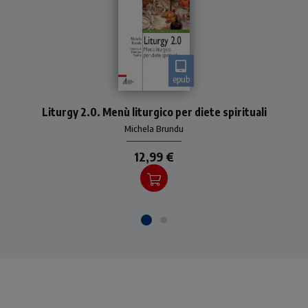
epub
Le sublimi caratteristiche
Liturgy 2.0. Menù liturgico per diete spirituali
della liturgia sono espresse,
studiate e articolate in
Michela Brundu
possenti opere e brillanti
riviste specializ
12,99 €