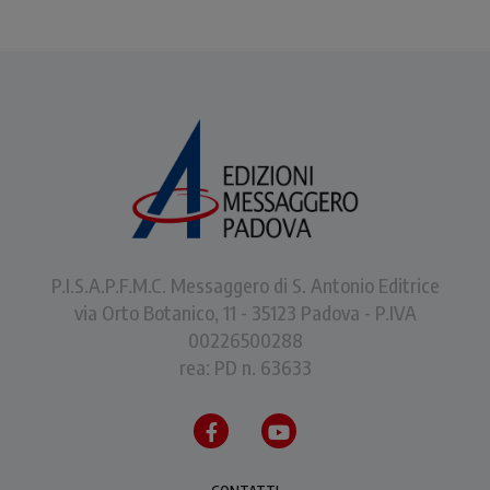
P.I.S.A.P.F.M.C. Messaggero di S. Antonio Editrice
via Orto Botanico, 11 - 35123 Padova - P.IVA
00226500288
rea: PD n. 63633