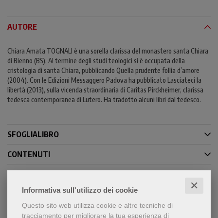
AUTORE
Chiara Amata TOGNALI è una sorella clarissa del monastero santa Chiara
di Bienno (BS). Al termine degli studi teologici si è occupata della
cristologia di santa Chiara, pubblicando Quella prudente follia d’amore
(2004). Con le Edizioni Messaggero Padova ha pubblicato Lasciateci la
libertà (2013), sulla vicenda straordinaria di Caritas Pirckheimer, clarissa
tedesca contemporanea di Lutero. Ha tradotto alcuni libri dal tedesco.
SFOGLIALIBRO
CONTENUTI
✕
Informativa sull'utilizzo dei cookie
Condividi
Questo sito web utilizza cookie e altre tecniche di
tracciamento per migliorare la tua esperienza di