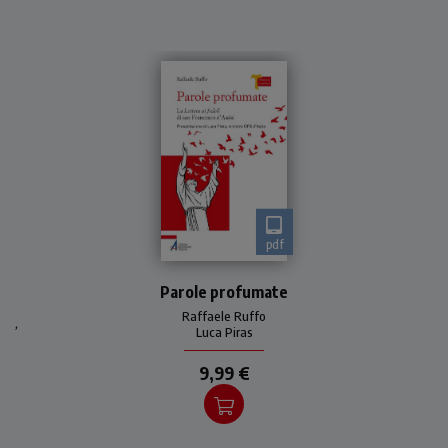
pdf
Francesco d’Assisi ha scritto
una lettera indirizzata a
Parole profumate
tutti gli abitanti della terra,
Raffaele Ruffo
,
cristiani e non
Luca Piras
9,99 €