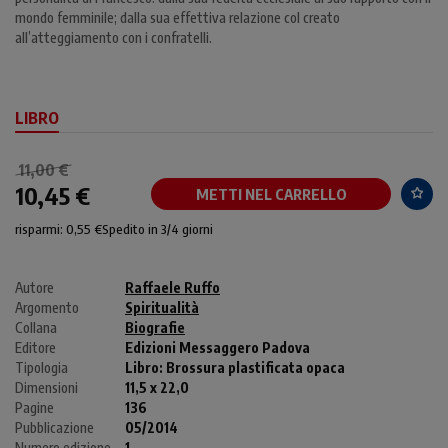
mondo femminile; dalla sua effettiva relazione col creato
all’atteggiamento con i confratelli.
LIBRO
11,00 €
10,45 €
METTI NEL CARRELLO
risparmi: 0,55 €
Spedito in 3/4 giorni
Autore
Raffaele Ruffo
Argomento
Spiritualità
Collana
Biografie
Editore
Edizioni Messaggero Padova
Tipologia
Libro:
Brossura plastificata opaca
Dimensioni
11,5 x 22,0
Pagine
136
Pubblicazione
05/2014
Numero edizione
1