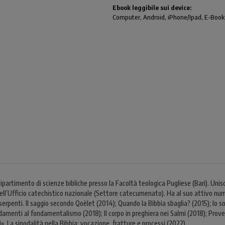
Ebook leggibile sui device:
Computer
, Android,
iPhone/Ipad
, E-Book
partimento di scienze bibliche presso la Facoltà teologica Pugliese (Bari). Uni
 dell’Ufficio catechistico nazionale (Settore catecumenato). Ha al suo attivo num
 serpenti. Il saggio secondo Qoèlet (2014); Quando la Bibbia sbaglia? (2015); Io s
ondamenti al fondamentalismo (2018); Il corpo in preghiera nei Salmi (2018); Pro
. La sinodalità nella Bibbia: vocazione, fratture e processi (2022).