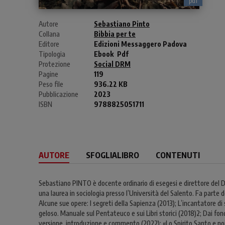
pdf
Autore
Sebastiano Pinto
Collana
Bibbia per te
Editore
Edizioni Messaggero Padova
Tipologia
Ebook
Pdf
Protezione
Social DRM
Pagine
119
Peso file
936.22 KB
Pubblicazione
2023
ISBN
9788825051711
AUTORE
SFOGLIALIBRO
CONTENUTI
Sebastiano PINTO è docente ordinario di esegesi e direttore del Di
una laurea in sociologia presso l’Università del Salento. Fa parte
Alcune sue opere: I segreti della Sapienza (2013); L’incantatore di
geloso. Manuale sul Pentateuco e sui Libri storici (2018)2; Dai f
versione, introduzione e commento (2022); «Lo Spirito Santo e noi»