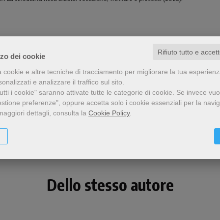
Rifiuto tutto e accet
zzo dei cookie
a cookie e altre tecniche di tracciamento per migliorare la tua esperien
nalizzati e analizzare il traffico sul sito.
tti i cookie" saranno attivate tutte le categorie di cookie.
Se invece vuo
estione preferenze", oppure accetta solo i cookie essenziali per la navi
Condividi
maggiori dettagli, consulta la
Cookie Policy
.
Dello stesso autore