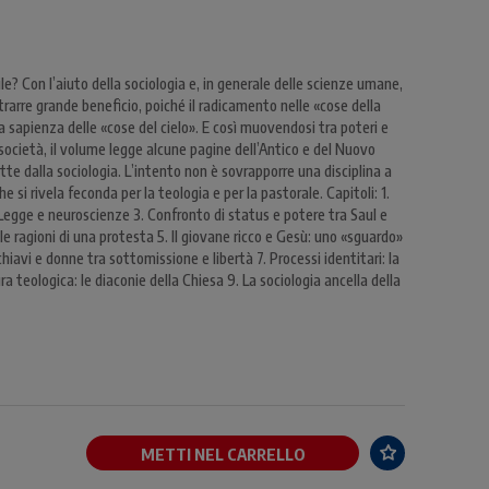
le? Con l’aiuto della sociologia e, in generale delle scienze umane,
trarre grande beneficio, poiché il radicamento nelle «cose della
 la sapienza delle «cose del cielo». E così muovendosi tra poteri e
 società, il volume legge alcune pagine dell’Antico e del Nuovo
te dalla sociologia. L’intento non è sovrapporre una disciplina a
e si rivela feconda per la teologia e per la pastorale. Capitoli: 1.
Legge e neuroscienze 3. Confronto di status e potere tra Saul e
 ragioni di una protesta 5. Il giovane ricco e Gesù: uno «sguardo»
chiavi e donne tra sottomissione e libertà 7. Processi identitari: la
a teologica: le diaconie della Chiesa 9. La sociologia ancella della
METTI NEL CARRELLO