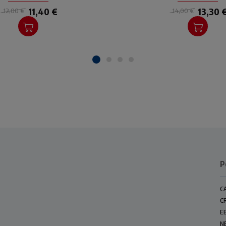
11,40 €
13,30 
12,00 €
14,00 €
P
C
C
E
N