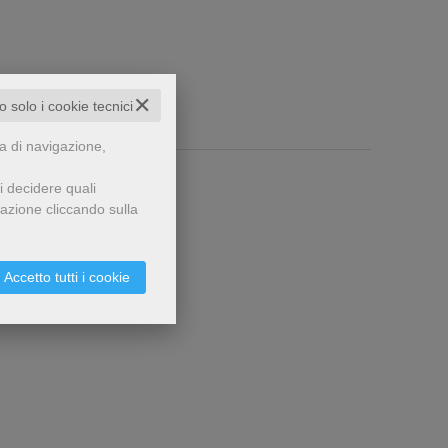
✕
to solo i cookie tecnici
za di navigazione,
i decidere quali
gazione cliccando sulla
Accetto tutti i cookie