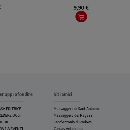
€
9,90 €
er approfondire
Siti amici
ASA EDITRICE
Messaggero di Sant'Antonio
REDERE OGGI
Messaggero dei Ragazzi
BOOK
Sant'Antonio di Padova
EWS & EVENTI
Caritas Antoniana