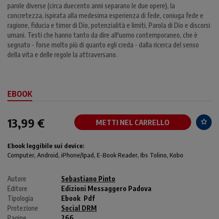
parole diverse (circa duecento anni separano le due opere), la
concretezza, ispirata alla medesima esperienza di fede, coniuga fede e
ragione, fiducia e timor di Dio, potenzialità e limiti, Parola di Dio e discorsi
umani. Testi che hanno tanto da dire all'uomo contemporaneo, che è
segnato - forse molto più di quanto egli creda - dalla ricerca del senso
della vita e delle regole la attraversano.
EBOOK
13,99 €
METTI NEL CARRELLO
Ebook leggibile sui device:
Computer
, Android,
iPhone/Ipad
, E-Book Reader, Ibs Tolino, Kobo
Autore
Sebastiano Pinto
Editore
Edizioni Messaggero Padova
Tipologia
Ebook
Pdf
Protezione
Social DRM
Pagine
266