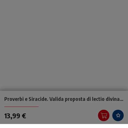
Proverbi e Siracide. Valida proposta di lectio divina dei libri sapienziali Proverbi e Siracide
13,99 €