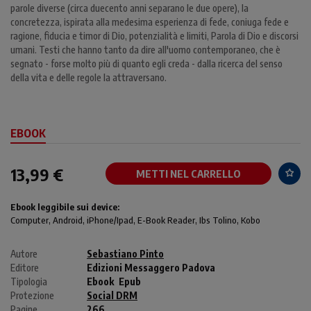
parole diverse (circa duecento anni separano le due opere), la
concretezza, ispirata alla medesima esperienza di fede, coniuga fede e
ragione, fiducia e timor di Dio, potenzialità e limiti, Parola di Dio e discorsi
umani. Testi che hanno tanto da dire all'uomo contemporaneo, che è
segnato - forse molto più di quanto egli creda - dalla ricerca del senso
della vita e delle regole la attraversano.
EBOOK
13,99 €
METTI NEL CARRELLO
Ebook leggibile sui device:
Computer
, Android,
iPhone/Ipad
, E-Book Reader, Ibs Tolino, Kobo
Autore
Sebastiano Pinto
Editore
Edizioni Messaggero Padova
Tipologia
Ebook
Epub
Protezione
Social DRM
Pagine
266