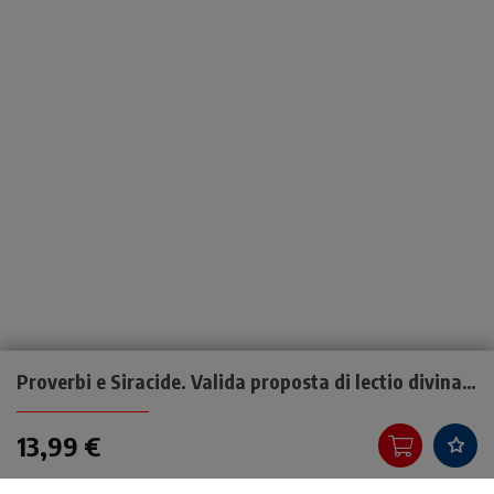
Proverbi e Siracide. Valida proposta di lectio divina dei libri sapienziali Proverbi e Siracide
13,99 €