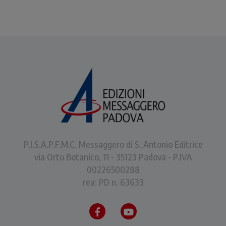
P.I.S.A.P.F.M.C. Messaggero di S. Antonio Editrice
via Orto Botanico, 11 - 35123 Padova - P.IVA
00226500288
rea: PD n. 63633