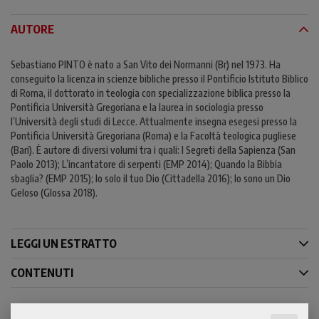
AUTORE
Sebastiano PINTO è nato a San Vito dei Normanni (Br) nel 1973. Ha
conseguito la licenza in scienze bibliche presso il Pontificio Istituto Biblico
di Roma, il dottorato in teologia con specializzazione biblica presso la
Pontificia Università Gregoriana e la laurea in sociologia presso
l’Università degli studi di Lecce. Attualmente insegna esegesi presso la
Pontificia Università Gregoriana (Roma) e la Facoltà teologica pugliese
(Bari). È autore di diversi volumi tra i quali: I Segreti della Sapienza (San
Paolo 2013); L’incantatore di serpenti (EMP 2014); Quando la Bibbia
sbaglia? (EMP 2015); Io solo il tuo Dio (Cittadella 2016); Io sono un Dio
Geloso (Glossa 2018).
LEGGI UN ESTRATTO
CONTENUTI