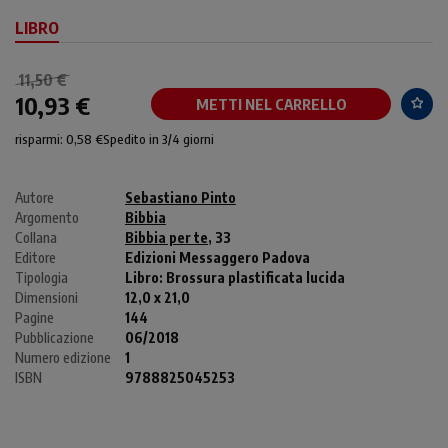
LIBRO
11,50 €
10,93 €
METTI NEL CARRELLO
risparmi: 0,58 €
Spedito in 3/4 giorni
Autore
Sebastiano Pinto
Argomento
Bibbia
Collana
Bibbia per te
, 33
Editore
Edizioni Messaggero Padova
Tipologia
Libro:
Brossura plastificata lucida
Dimensioni
12,0 x 21,0
Pagine
144
Pubblicazione
06/2018
Numero edizione
1
ISBN
9788825045253