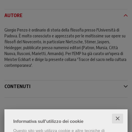
AUTORE
Giorgio Penzo è ordinario di storia della filosofia presso l'Università di
Padova. È molto conosciuto e apprezzato per le moltissime sue opere su
filosofi del Novecento, in particolare Nietzsche, Stirner, Jaspers,
Heidegger, pubblicate presso numerosi editori (Patron, Mursia, Città
Nuova, Rusconi, Marietti, Armando). Per l'EMP ha già curato un'opera di
Meister Eckhart e dirige la presente collana 'Tracce del sacro nella cultura
contemporanea'.
CONTENUTI
Condividi
✕
Informativa sull'utilizzo dei cookie
Questo sito web utilizza cookie e altre tecniche di