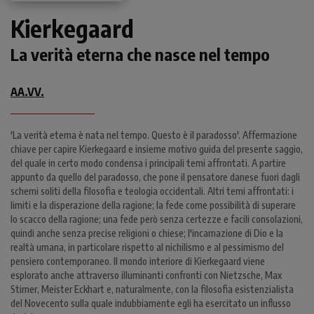
Kierkegaard
La verità eterna che nasce nel tempo
AA.VV.
'La verità eterna è nata nel tempo. Questo è il paradosso'. Affermazione
chiave per capire Kierkegaard e insieme motivo guida del presente saggio,
del quale in certo modo condensa i principali temi affrontati. A partire
appunto da quello del paradosso, che pone il pensatore danese fuori dagli
schemi soliti della filosofia e teologia occidentali. Altri temi affrontati: i
limiti e la disperazione della ragione; la fede come possibilità di superare
lo scacco della ragione; una fede però senza certezze e facili consolazioni,
quindi anche senza precise religioni o chiese; l'incarnazione di Dio e la
realtà umana, in particolare rispetto al nichilismo e al pessimismo del
pensiero contemporaneo. Il mondo interiore di Kierkegaard viene
esplorato anche attraverso illuminanti confronti con Nietzsche, Max
Stirner, Meister Eckhart e, naturalmente, con la filosofia esistenzialista
del Novecento sulla quale indubbiamente egli ha esercitato un influsso