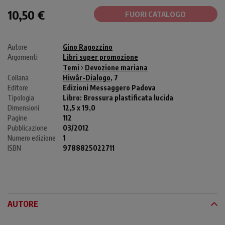
10,50 €
FUORI CATALOGO
Autore
Gino Ragozzino
Argomenti
Libri super promozione
Temi
Devozione mariana
Collana
Hiwâr-Dialogo
, 7
Editore
Edizioni Messaggero Padova
Tipologia
Libro:
Brossura plastificata lucida
Dimensioni
12,5 x 19,0
Pagine
112
Pubblicazione
03/2012
Numero edizione
1
ISBN
9788825022711
AUTORE