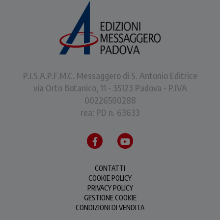
P.I.S.A.P.F.M.C. Messaggero di S. Antonio Editrice
via Orto Botanico, 11 - 35123 Padova - P.IVA
00226500288
rea: PD n. 63633
CONTATTI
COOKIE POLICY
PRIVACY POLICY
GESTIONE COOKIE
CONDIZIONI DI VENDITA