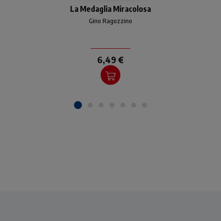
La Medaglia Miracolosa
del messaggio della
Medaglia Miracolosa nata
Gino Ragozzino
dall'apparizione della
Madonna in Rue du Bac a
Parigi
6,49 €