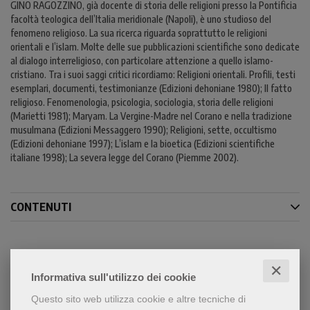
GINO RAGOZZINO, già docente di storia delle religioni presso la Pontificia
facoltà teologica dell’Italia meridionale (Napoli), è uno studioso del
fenomeno religioso. La sua ricerca riguarda soprattutto le religioni
orientali e l’islam. Molte delle sue pubblicazioni scientifiche sono dedicate
al dialogo interreligioso, con particolare attenzione a quello islamo-
cristiano. Tra i suoi saggi critici ricordiamo: Religioni orientali. Profili, testi
esemplari, documenti, testimonianze (Edizioni dehoniane 1980); Il fatto
religioso. Fenomenologia, psicologia, sociologia, storia delle religioni
(Marietti 1981); Maryam. La Vergine-Madre nel Corano e nella tradizione
musulmana (Edizioni Messaggero 1990); Religioni, sette, occultismo
(Edizioni dehoniane 1997); L’islam e la bioetica (Edizioni scientifiche
italiane 1998); La severa legge del Corano (Piemme 2002).
CONTENUTI
Condividi
✕
Informativa sull'utilizzo dei cookie
Questo sito web utilizza cookie e altre tecniche di