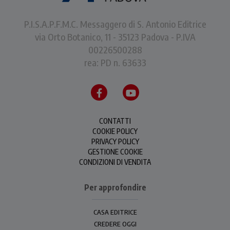
P.I.S.A.P.F.M.C. Messaggero di S. Antonio Editrice
via Orto Botanico, 11 - 35123 Padova - P.IVA
00226500288
rea: PD n. 63633
CONTATTI
COOKIE POLICY
PRIVACY POLICY
GESTIONE COOKIE
CONDIZIONI DI VENDITA
Per approfondire
CASA EDITRICE
CREDERE OGGI