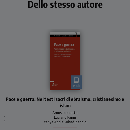
Dello stesso autore
epub
«Pace» e «guerra» una lotta
Pace e guerra. Nei testi sacri di ebraismo, cristianesimo e
incessante che assilla
l'umanità
islam
Amos Luzzatto
,
Luciano Fanin
,
Yahya Abd al-Ahad Zanolo