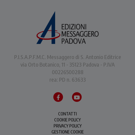
P.I.S.A.P.F.M.C. Messaggero di S. Antonio Editrice
via Orto Botanico, 11 - 35123 Padova - P.IVA
00226500288
rea: PD n. 63633
CONTATTI
COOKIE POLICY
PRIVACY POLICY
GESTIONE COOKIE