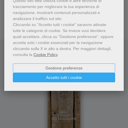
Questo sito web utilizza cookie e altre tecniche di
,
loro contributo sul tema del
Renato De Zan
tracciamento per migliorare la tua esperienza di
rapporto tra denaro e culto,
navigazione, mostrarti contenuti personalizzati e
7,60 €
8,00 €
ripreso da papa Francesco in
analizzare il traffico sul sito.
una recente omelia (21
Cliccando su "Accetto tutti i cookie" saranno attivate
novembre 2014).
tutte le categorie di cookie.
Se invece vuoi decidere
quali accettare, clicca su "Gestione preferenze", oppure
accetta solo i cookie essenziali per la navigazione
cliccando sulla X in alto a destra.
Per maggiori dettagli,
Dello stesso autore
consulta la
Cookie Policy
.
Gestione preferenze
Accetto tutti i cookie