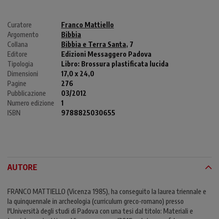
Curatore
Franco Mattiello
Argomento
Bibbia
Collana
Bibbia e Terra Santa
, 7
Editore
Edizioni Messaggero Padova
Tipologia
Libro:
Brossura plastificata lucida
Dimensioni
17,0 x 24,0
Pagine
276
Pubblicazione
03/2012
Numero edizione
1
ISBN
9788825030655
AUTORE
FRANCO MATTIELLO (Vicenza 1985), ha conseguito la laurea triennale e
la quinquennale in archeologia (curriculum greco-romano) presso
l'Università degli studi di Padova con una tesi dal titolo: Materiali e