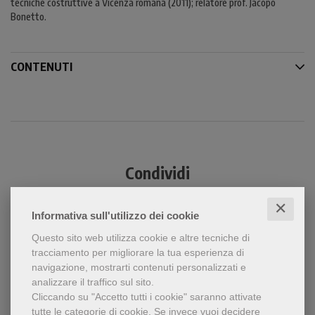
tecniche costruttive a Vicenza romana (2011); relatore prof. Jacopo
Bonetto.
CONTENUTI
Condividi
✕
Informativa sull'utilizzo dei cookie
Questo sito web utilizza cookie e altre tecniche di
tracciamento per migliorare la tua esperienza di
navigazione, mostrarti contenuti personalizzati e
analizzare il traffico sul sito.
Cliccando su "Accetto tutti i cookie" saranno attivate
Chi ha visto questo prodotto
tutte le categorie di cookie.
Se invece vuoi decidere