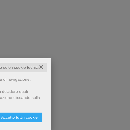
✕
to solo i cookie tecnici
za di navigazione,
i decidere quali
gazione cliccando sulla
Accetto tutti i cookie