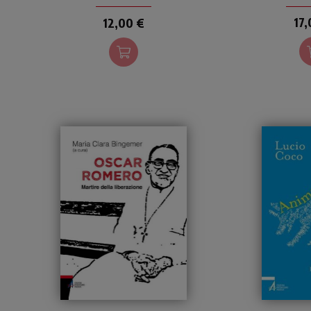
di dimestichezza con gli
liq
affetti e scoprire un
17,
12,00 €
approccio ottimistico alla
vita...
Un saggio per scoprire la
Una schier