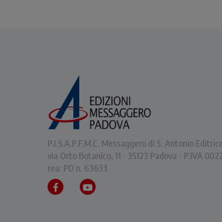
P.I.S.A.P.F.M.C. Messaggero di S. Antonio Editric
via Orto Botanico, 11 - 35123 Padova - P.IVA 0
rea: PD n. 63633