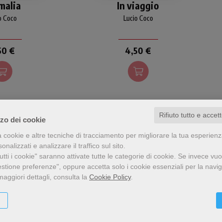
malia
In viaggio
lle pagine di
tutte di autori antichi,
atristica in cui
cristiani e non sul tema del
o Coco
Lucio Coco
sservazione dei
viaggio, inteso sia come
 Chiesa non ha
cammino interiore e
ntifico, bensì
spirituale, sia come viaggio
50 €
4,50 €
voli curiosità e
materiale e concreto (ad
lla natura che
esempio Teresa di Lisieux in
ammaestrare
Italia, Egeria in Medio
omo di oggi.
Oriente, Melania a
Gerusalemme oppure il
Pellegrino russo in Siberia).
Rifiuto tutto e accet
zzo dei cookie
a cookie e altre tecniche di tracciamento per migliorare la tua esperien
nalizzati e analizzare il traffico sul sito.
tti i cookie" saranno attivate tutte le categorie di cookie.
Se invece vuo
estione preferenze", oppure accetta solo i cookie essenziali per la navi
maggiori dettagli, consulta la
Cookie Policy
.