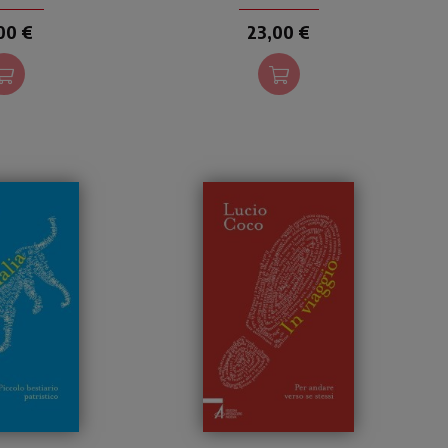
uido.
attingendo alle fonti
bibliche e ai reperti storico-
00 €
23,00 €
archeologici, presentando
sotto una nuova luce la
singolare personalità di
Pietro.
a di animali
Pagine di saggezza, quasi