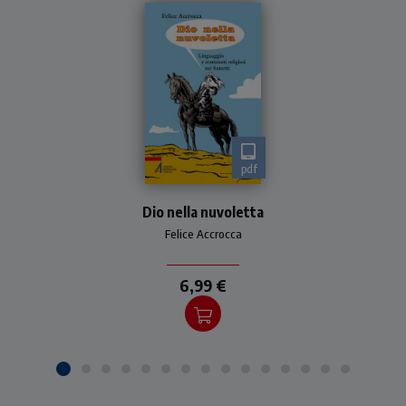
pdf
Un arcivescovo francescano
narra la sua passione per il
Dio nella nuvoletta
fumetto western
Felice Accrocca
6,99 €