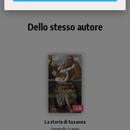
Dello stesso autore
- 5%
Una lettura esegetica e
La storia di Susanna
spirituale della storia di
Susanna, poco considerata
Donatella Scaiola