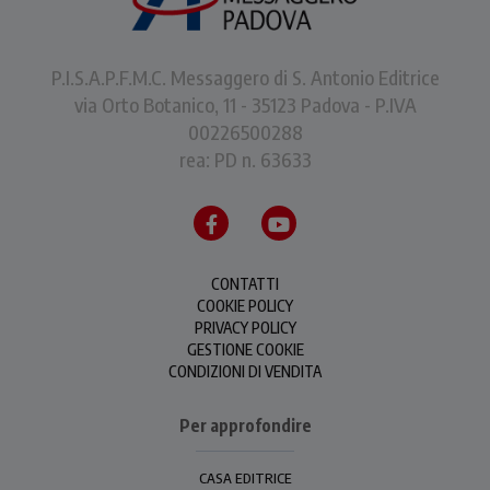
P.I.S.A.P.F.M.C. Messaggero di S. Antonio Editrice
via Orto Botanico, 11 - 35123 Padova - P.IVA
00226500288
rea: PD n. 63633
CONTATTI
COOKIE POLICY
PRIVACY POLICY
GESTIONE COOKIE
CONDIZIONI DI VENDITA
Per approfondire
CASA EDITRICE