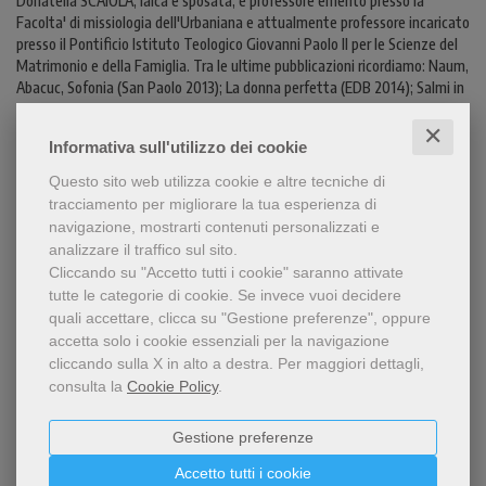
Donatella SCAIOLA, laica e sposata, è professore emerito presso la
Facolta' di missiologia dell'Urbaniana e attualmente professore incaricato
presso il Pontificio Istituto Teologico Giovanni Paolo II per le Scienze del
Matrimonio e della Famiglia. Tra le ultime pubblicazioni ricordiamo: Naum,
Abacuc, Sofonia (San Paolo 2013); La donna perfetta (EDB 2014); Salmi in
cammino (EMP 2015); Donne e violenza nella Scrittura (EMP 2016); Parole
profetiche in forma simbolica (Cittadella 2018); Davide: un re, un
✕
Informativa sull'utilizzo dei cookie
credente, un uomo (EMP 2021).
Questo sito web utilizza cookie e altre tecniche di
tracciamento per migliorare la tua esperienza di
navigazione, mostrarti contenuti personalizzati e
LEGGI UN ESTRATTO
analizzare il traffico sul sito.
Cliccando su "Accetto tutti i cookie" saranno attivate
CONTENUTI
tutte le categorie di cookie.
Se invece vuoi decidere
quali accettare, clicca su "Gestione preferenze", oppure
accetta solo i cookie essenziali per la navigazione
cliccando sulla X in alto a destra.
Per maggiori dettagli,
Condividi
consulta la
Cookie Policy
.
Gestione preferenze
Accetto tutti i cookie