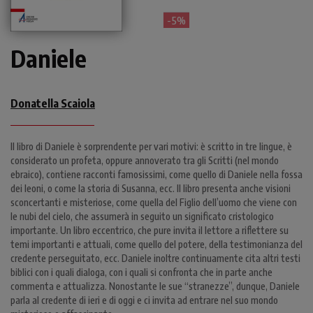
- 5%
Daniele
Donatella Scaiola
Il libro di Daniele è sorprendente per vari motivi: è scritto in tre lingue, è
considerato un profeta, oppure annoverato tra gli Scritti (nel mondo
ebraico), contiene racconti famosissimi, come quello di Daniele nella fossa
dei leoni, o come la storia di Susanna, ecc. Il libro presenta anche visioni
sconcertanti e misteriose, come quella del Figlio dell’uomo che viene con
le nubi del cielo, che assumerà in seguito un significato cristologico
importante. Un libro eccentrico, che pure invita il lettore a riflettere su
temi importanti e attuali, come quello del potere, della testimonianza del
credente perseguitato, ecc. Daniele inoltre continuamente cita altri testi
biblici con i quali dialoga, con i quali si confronta che in parte anche
commenta e attualizza. Nonostante le sue “stranezze”, dunque, Daniele
parla al credente di ieri e di oggi e ci invita ad entrare nel suo mondo